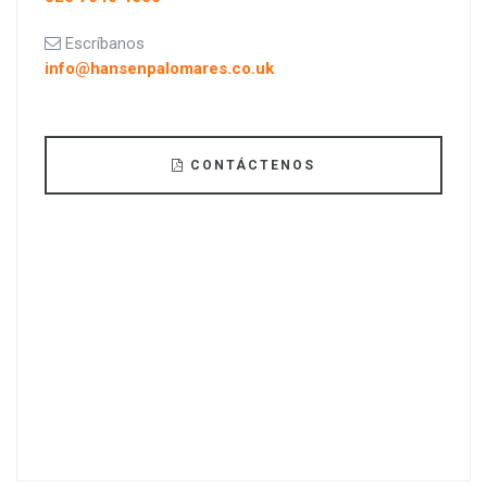
Escríbanos
info@hansenpalomares.co.uk
CONTÁCTENOS
Legal Aid está disponible para ciertos casos
dependiendo de sus circunstancias financieras
VEA FORMA DE PAGO